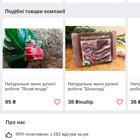
Подібні товари компанії
Натуральне мило ручної
Натуральне мило ручної
Нату
роботи "Лісові ягоди"
роботи "Шоколад".
робо
95
38
38
₴
₴/набір
₴
Про нас
99% позитивних з 282 відгуків за рік