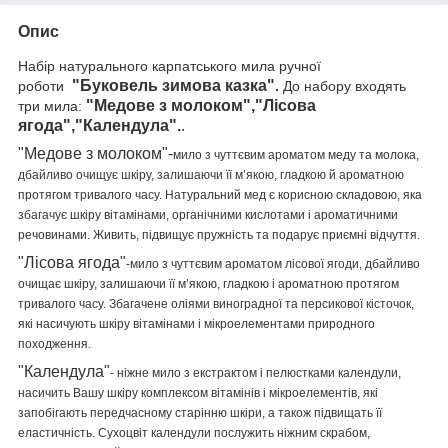
Опис
Набір натурального карпатського мила ручної
"Буковель зимова казка"
роботи
.
До набору входять
"Медове з молоком","Лісова
три мила:
ягода","Календула".
.
"Медове з молоком"-
мило з чуттєвим ароматом меду та молока,
дбайливо очищує шкіру, залишаючи її м’якою, гладкою й ароматною
протягом тривалого часу. Натуральний мед є корисною складовою, яка
збагачує шкіру вітамінами, органічними кислотами і ароматичними
речовинами. Живить, підвищує пружність та подарує приємні відчуття.
"Лісова ягода"
-мило з чуттєвим ароматом лісової ягоди, дбайливо
очищає шкіру, залишаючи її м’якою, гладкою і ароматною протягом
тривалого часу. Збагачене оліями виноградної та персикової кісточок,
які насичують шкіру вітамінами і мікроелементами природного
походження.
"Календула"
- ніжне мило з екстрактом і пелюстками календули,
насичить Вашу шкіру комплексом вітамінів і мікроелементів, які
запобігають передчасному старінню шкіри, а також підвищать її
еластичність. Сухоцвіт календули послужить ніжним скрабом,