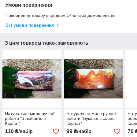
Умови повернення
Повернення товару впродовж 14 днів за домовленістю
Всі умови повернення
З цим товаром також замовляють
Натуральне мило ручної
Натуральне мило ручної
Нату
роботи "З любов’ю з
роботи "Буковель серце
робо
Карпат"
Карпат"
Карп
110
99
70
₴/набір
₴/набір
₴