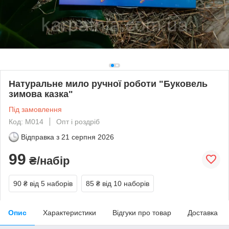
Натуральне мило ручної роботи "Буковель
зимова казка"
Під замовлення
Код: М014
Опт і роздріб
Відправка з
21 серпня 2026
99
₴/набір
90 ₴
від 5 наборів
85 ₴
від 10 наборів
Опис
Характеристики
Відгуки про товар
Доставка