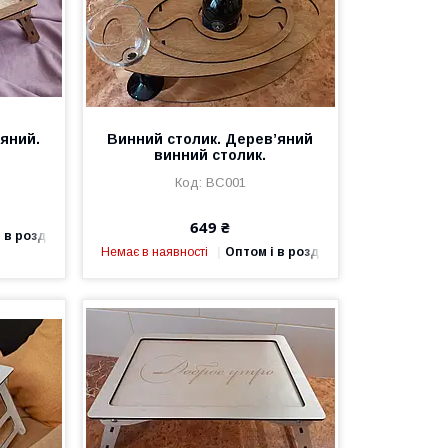
’яний.
Винний столик. Дерев’яний
винний столик.
ВС001
649 ₴
 в роздріб
Немає в наявності
Оптом і в роздріб