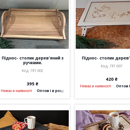
Піднос- столик дерев’яний з
Піднос- столик дерев
ручками.
ПП 007
ПП 002
420 ₴
395 ₴
Немає в наявності
Оптом і
Немає в наявності
Оптом і в роздріб