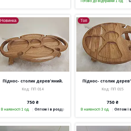
Готово до відправки 1 од.
О
Новинка
Топ
Піднос- столик дерев’яний.
Піднос- столик дерев
ПП 014
ПП 015
750 ₴
750 ₴
В наявності 1 од.
Оптом і в роздріб
В наявності 3 од.
Оптом і 