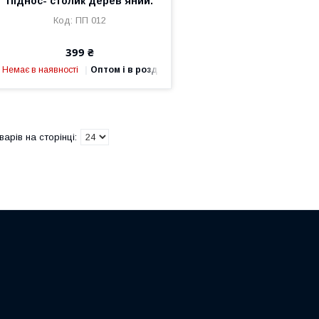
Піднос- столик дерев’яний.
ПП 012
399 ₴
Немає в наявності
Оптом і в роздріб