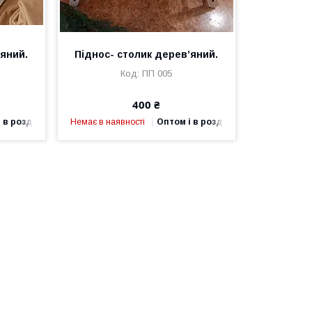
’яний.
Піднос- столик дерев’яний.
ПП 005
400 ₴
 в роздріб
Немає в наявності
Оптом і в роздріб