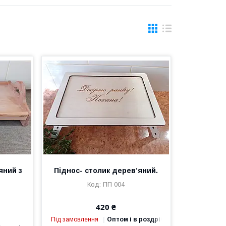
яний з
Піднос- столик дерев’яний.
ПП 004
420 ₴
Під замовлення
Оптом і в роздріб