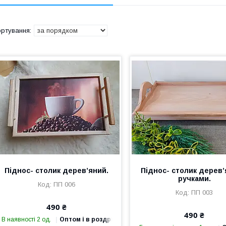
Піднос- столик дерев’яний.
Піднос- столик дерев’
ручками.
ПП 006
ПП 003
490 ₴
490 ₴
В наявності 2 од.
Оптом і в роздріб