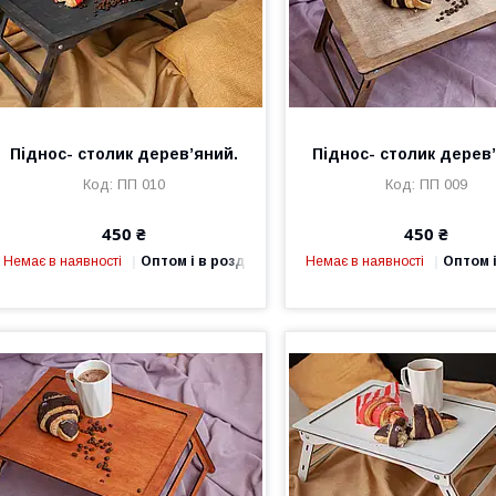
Піднос- столик дерев’яний.
Піднос- столик дерев
ПП 010
ПП 009
450 ₴
450 ₴
Немає в наявності
Оптом і в роздріб
Немає в наявності
Оптом і