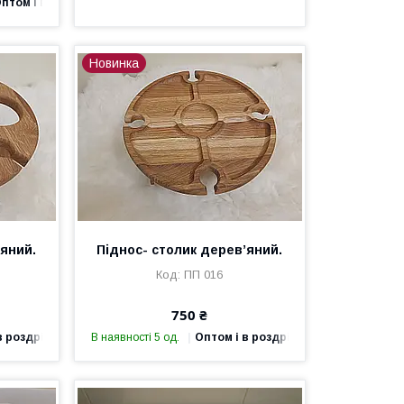
птом і в роздріб
Новинка
’яний.
Піднос- столик дерев’яний.
ПП 016
750 ₴
в роздріб
В наявності 5 од.
Оптом і в роздріб