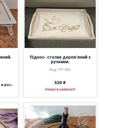
’яний.
Піднос- столик дерев’яний з
ручками.
ПП 001
320 ₴
 в роздріб
Немає в наявності