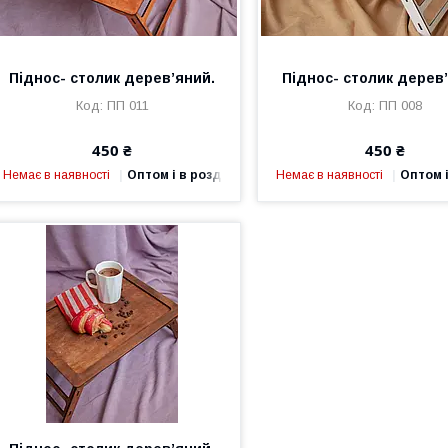
Піднос- столик дерев’яний.
Піднос- столик дерев
ПП 011
ПП 008
450 ₴
450 ₴
Немає в наявності
Оптом і в роздріб
Немає в наявності
Оптом і