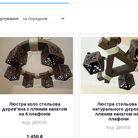
Люстра коло стельова
Люстра стельова 
дерев'яна з лляним канатом
натурального дерев
на 6 плафонів
лляним канатом на
плафони
ДВЛ101
ДВЛ102
1 450 ₴