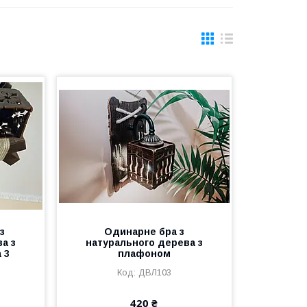
з
Одинарне бра з
а з
натурального дерева з
 3
плафоном
ДВЛ103
420 ₴