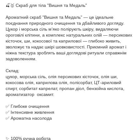
🍒🥇 Скраб для тіла "Вишня та Медаль"
Ароматний скраб "Вишня та Медаль" — це ідеальне
поєднання природного очищення та дбайливого догляду.
Цукор і морська сіль м’яко полірують шкіру, видаляючи
ороговілі клітини, а комплекс натуральних олій — персикових
кісточок, ши, кокосової та каприлової — глибоко живить,
зволожує та надає шкірі шовковистості. Приємний аромат і
ніжна текстура зроблять ваші доглядові ритуали справжнім
задоволенням.
Склад:
цукор, морська сіль, олія персикових кісточок, олія ши,
кокосова олія, каприлова олія, полісорбат, ЦТ-ариловий
спирт, сорбитат капрелат, пропан діол, бензойна кислота,
ароматизатор оксамит.
✅ Глибоке очищення
✅ Інтенсивне живлення
✅ Ароматна насолода
✨ 100% ручна робота