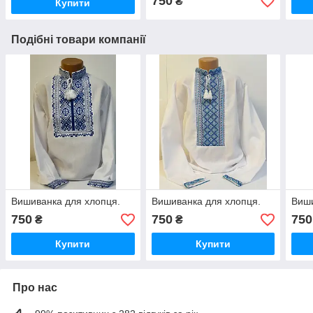
750
₴
Купити
Подібні товари компанії
Вишиванка для хлопця.
Вишиванка для хлопця.
Виши
750
750
750
₴
₴
Купити
Купити
Про нас