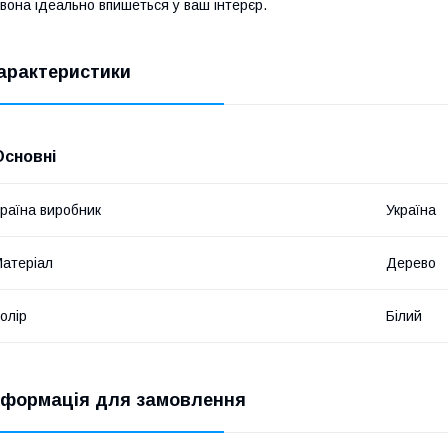
 вона ідеально впишеться у ваш інтерєр.
арактеристики
Основні
раїна виробник
Україна
атеріал
Дерево
олір
Білий
нформація для замовлення