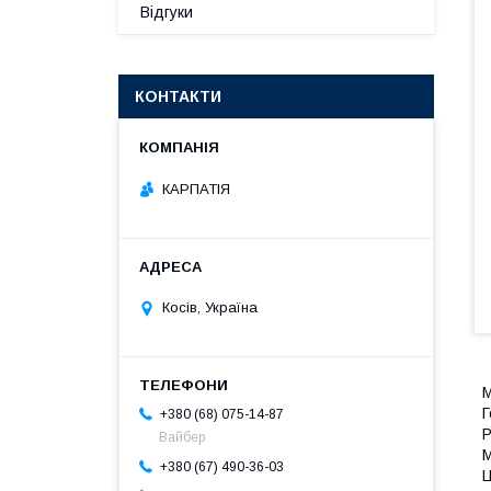
Відгуки
КОНТАКТИ
КАРПАТІЯ
Косів, Україна
М
Г
+380 (68) 075-14-87
Р
Вайбер
М
+380 (67) 490-36-03
Ц