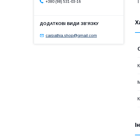
І
+380 (98) 531-03-16
Х
carpathia.shop@gmail.com
К
М
К
І