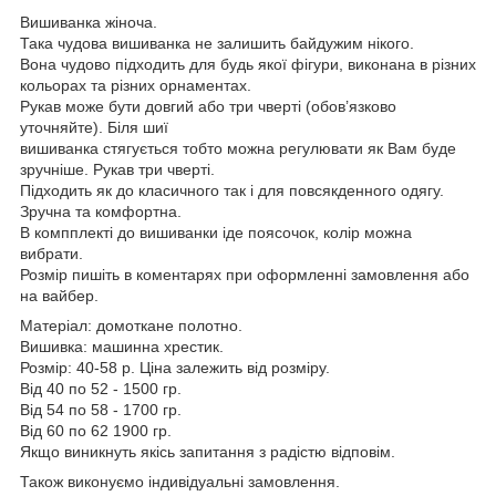
Вишиванка жіноча.
Така чудова вишиванка не залишить байдужим нікого.
Вона чудово підходить для будь якої фігури, виконана в різних
кольорах та різних орнаментах.
Рукав може бути довгий або три чверті (обов’язково
уточняйте). Біля шиї
вишиванка стягується тобто можна регулювати як Вам буде
зручніше. Рукав три чверті.
Підходить як до класичного так і для повсякденного одягу.
Зручна та комфортна.
В компплекті до вишиванки іде поясочок, колір можна
вибрати.
Розмір пишіть в коментарях при оформленні замовлення або
на вайбер.
Матеріал: домоткане полотно.
Вишивка: машинна хрестик.
Розмір: 40-58 р. Ціна залежить від розміру.
Від 40 по 52 - 1500 гр.
Від 54 по 58 - 1700 гр.
Від 60 по 62 1900 гр.
Якщо виникнуть якісь запитання з радістю відповім.
Також виконуємо індивідуальні замовлення.