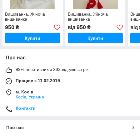
Вишиванка. Жіноча
Вишиванка. Жіноча
Виши
вишиванка
вишиванка
виш
950
950
₴
від
₴
від
Купити
Купити
Про нас
99% позитивних з 282 відгуків за рік
Працює з 11.02.2019
м. Косів
Косів, Україна
Контакти
Про нас