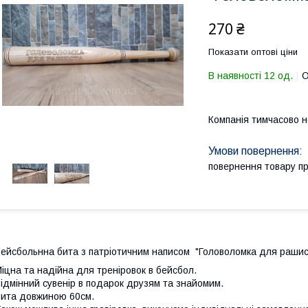
270 ₴
Показати оптові ціни
В наявності 12 од.
О
Компанія тимчасово 
повернення товару п
ейсбольнна бита з патріотичним написом "Головоломка для рашис
іцна та надійна для треніровок в бейсбол.
ідмінний сувенір в подарок друзям та знайомим.
ита довжиною 60см.