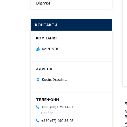
Відгуки
КОНТАКТИ
КАРПАТІЯ
Косів, Україна
Б
+380 (68) 075-14-87
М
Вайбер
В
+380 (67) 490-36-03
Б