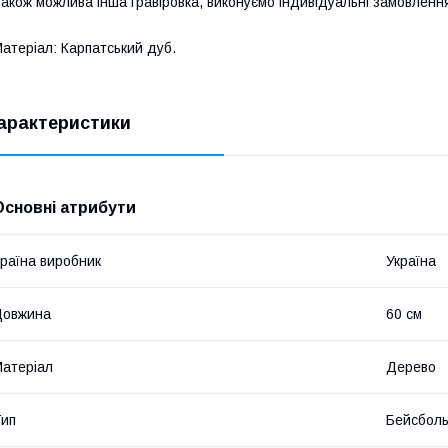
акож можлива інша гравіровка, виконуємо індивідуальні замовленн
атеріал: Карпатський дуб.
арактеристики
Основні атрибути
раїна виробник
Україна
Довжина
60 см
атеріал
Дерево
ип
Бейсболь