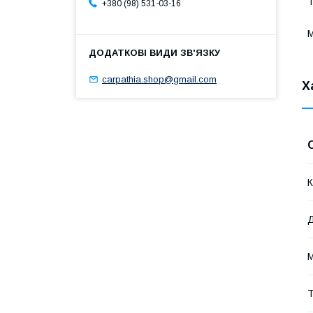
Т
+380 (98) 531-03-16
М
carpathia.shop@gmail.com
Х
К
М
Т