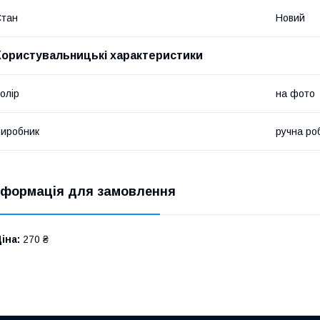
Стан
Новий
Користувальницькі характеристики
олір
на фото
иробник
ручна ро
нформація для замовлення
іна:
270 ₴