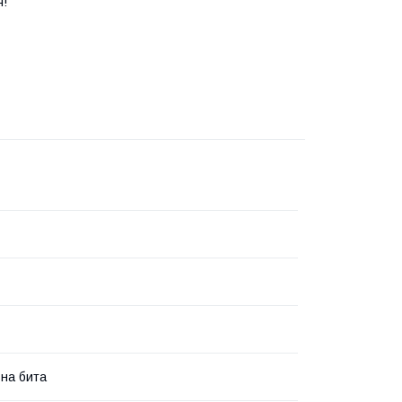
я!
на бита