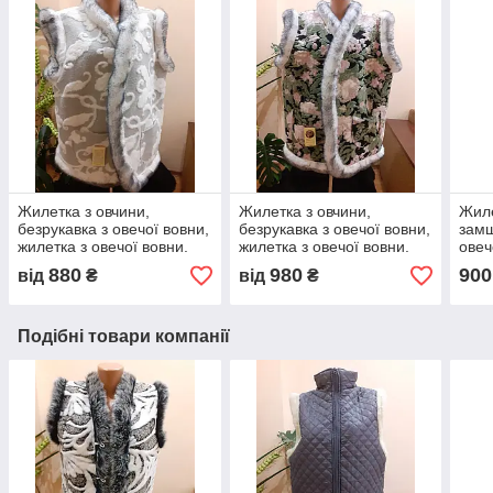
Жилетка з овчини,
Жилетка з овчини,
Жиле
безрукавка з овечої вовни,
безрукавка з овечої вовни,
замш
жилетка з овечої вовни.
жилетка з овечої вовни.
овеч
овеч
880
980
900
від
₴
від
₴
Подібні товари компанії