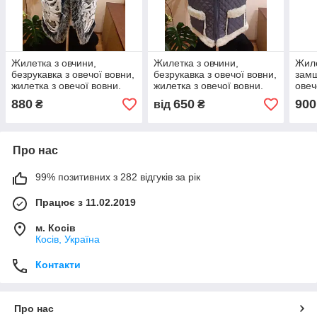
Жилетка з овчини,
Жилетка з овчини,
Жиле
безрукавка з овечої вовни,
безрукавка з овечої вовни,
замш
жилетка з овечої вовни.
жилетка з овечої вовни.
овеч
овеч
880
650
900
₴
від
₴
Про нас
99% позитивних з 282 відгуків за рік
Працює з 11.02.2019
м. Косів
Косів, Україна
Контакти
Про нас