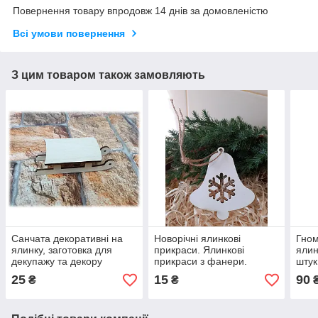
Повернення товару впродовж 14 днів за домовленістю
Всі умови повернення
З цим товаром також замовляють
Санчата декоративні на
Новорічні ялинкові
Гном
ялинку, заготовка для
прикраси. Ялинкові
ялин
декупажу та декору
прикраси з фанери.
штук
Новорічні прикраси на
25
15
90
₴
₴
₴
ялинку.