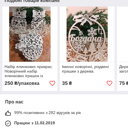
Подібні товари компанії
Набір ялинкових прикрас.
Іменні новорічні, різдвяні
Дере
Новорічний набір
іграшки з дерева.
заго
ялинкових іграшок із
дерева 10 шт.
250
35
75
₴/упаковка
₴
Про нас
99% позитивних з 282 відгуків за рік
Працює з 11.02.2019