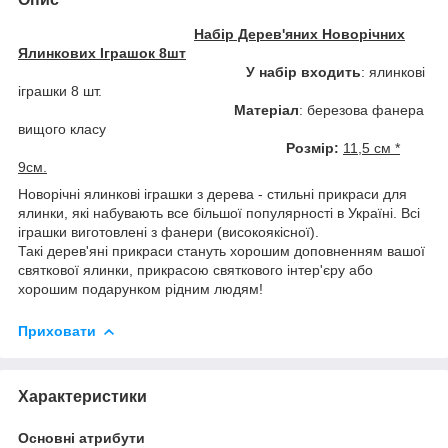
Набір Дерев'яних Новорічних
Ялинкових Іграшок 8шт
У набір входить
: ялинкові
іграшки 8 шт.
Матеріал
: березова фанера
вищого класу
Розмір:
11,5 см *
9см.
Новорічні ялинкові іграшки з дерева - стильні прикраси для
ялинки, які набувають все більшої популярності в Україні. Всі
іграшки виготовлені з фанери (високоякісної).
Такі дерев'яні прикраси стануть хорошим доповненням вашої
святкової ялинки, прикрасою святкового інтер'єру або
хорошим подарунком рідним людям!
Приховати
Характеристики
Основні атрибути