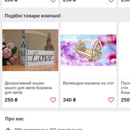
Подібні товари компанії
Декоративний кошик-
Великодня корзина на стіл
Пасх
кашпо для квітів.Корзина
стіл
для квітів.
Коши
250
340
250
₴
₴
Про нас
99% позитивних з 282 відгуків за рік