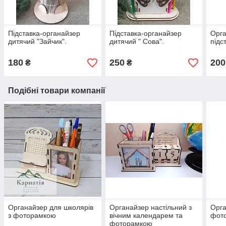
Підставка-органайзер
Підставка-органайзер
Орга
дитячий "Зайчик".
дитячий " Сова".
підс
180
250
200
₴
₴
Подібні товари компанії
Органайзер для школярів
Органайзер настільний з
Орга
з фоторамкою
вічним календарем та
фот
фоторамкою