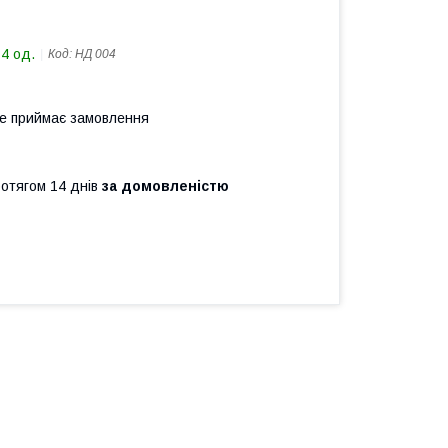
14 од.
Код:
НД 004
не приймає замовлення
ротягом 14 днів
за домовленістю