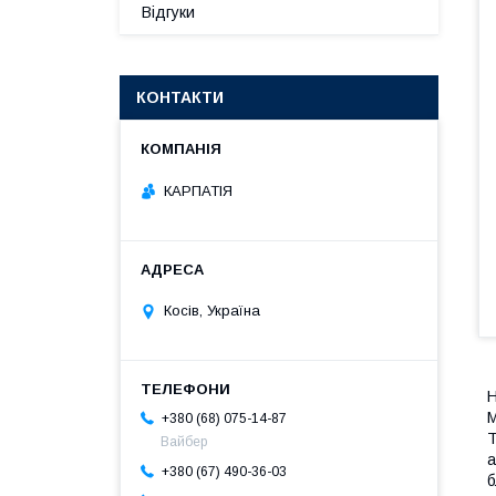
Відгуки
КОНТАКТИ
КАРПАТІЯ
Косів, Україна
Н
М
+380 (68) 075-14-87
Т
Вайбер
а
+380 (67) 490-36-03
б