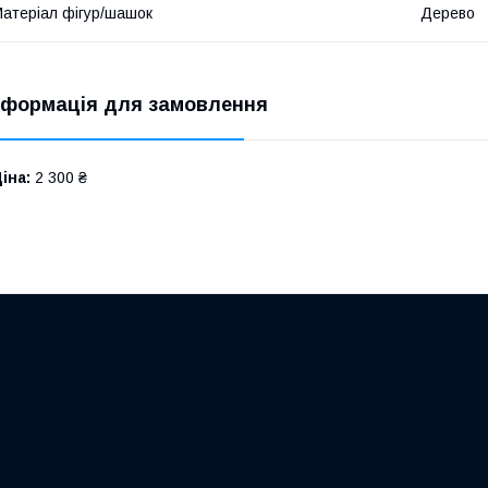
атеріал фігур/шашок
Дерево
нформація для замовлення
іна:
2 300 ₴