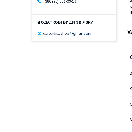
Р
+380 (98) 531-03-16
М
Х
carpathia.shop@gmail.com
В
К
М