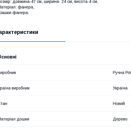
озмір: довжина-47 см, ширина- 24 см, висота-4 см.
атеріал: фанера,
Шашки-фанера.
арактеристики
Основні
иробник
Ручна Ро
раїна виробник
Україна
Стан
Новий
атеріал дошки
Дерево