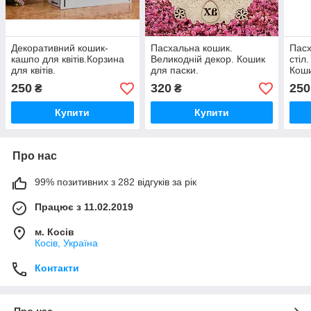
Декоративний кошик-
Пасхальна кошик.
Пасх
кашпо для квітів.Корзина
Великодній декор. Кошик
стіл
для квітів.
для паски.
Коши
250
320
250
₴
₴
Купити
Купити
Про нас
99% позитивних з 282 відгуків за рік
Працює з 11.02.2019
м. Косів
Косів, Україна
Контакти