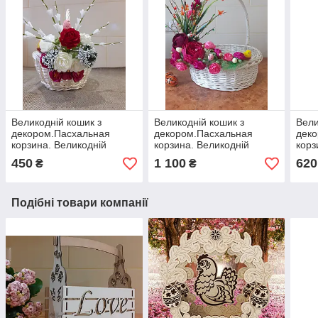
Великодній кошик з
Великодній кошик з
Вели
декором.Пасхальная
декором.Пасхальная
дек
корзина. Великодній
корзина. Великодній
корз
декор. Кошик для пасти.
декор. Кошик для пасти.
деко
450
1 100
620
₴
₴
Подібні товари компанії