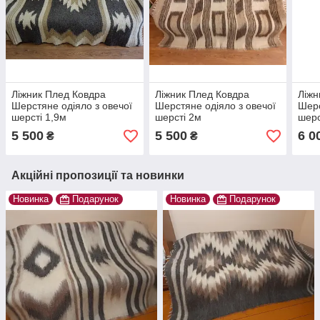
Ліжник Плед Ковдра
Ліжник Плед Ковдра
Ліжн
Шерстяне одіяло з овечої
Шерстяне одіяло з овечої
Шерс
шерсті 1,9м
шерсті 2м
шерс
5 500
5 500
6 0
₴
₴
Акційні пропозиції та новинки
Новинка
Подарунок
Новинка
Подарунок