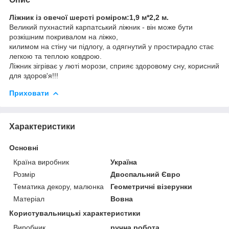
Ліжник із овечої шерсті роміром:1,9 м*2,2 м.
Великий пухнастий карпатський ліжник - він може бути
розкішним покривалом на ліжко,
килимом на стіну чи підлогу, а одягнутий у простирадло стає
легкою та теплою ковдрою.
Ліжник зігріває у люті морози, сприяє здоровому сну, корисний
для здоров'я!!!
Приховати
Характеристики
Основні
Країна виробник
Україна
Розмір
Двоспальний Євро
Тематика декору, малюнка
Геометричні візерунки
Матеріал
Вовна
Користувальницькі характеристики
Виробник
ручна робота