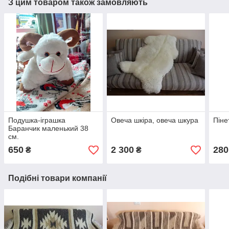
З цим товаром також замовляють
Подушка-іграшка
Овеча шкiра, овеча шкура
Піне
Баранчик маленький 38
см.
650
2 300
280
₴
₴
Подібні товари компанії