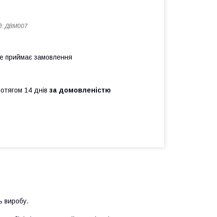
д:
ДВМ007
не приймає замовлення
ротягом 14 днів
за домовленістю
ь виробу.