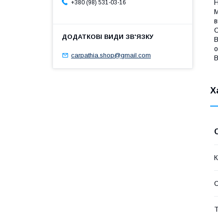
Н
+380 (98) 531-03-16
М
в
С
В
о
carpathia.shop@gmail.com
В
Х
К
Т