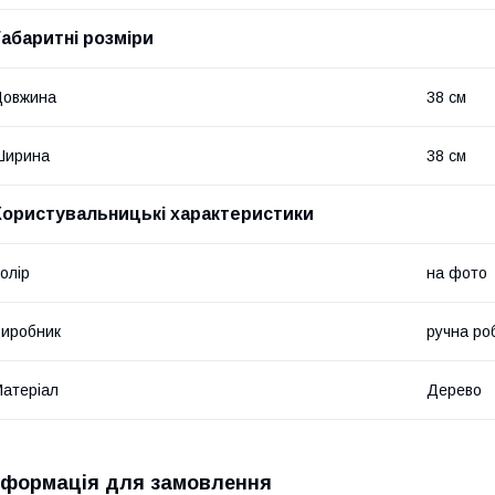
Габаритні розміри
Довжина
38 см
Ширина
38 см
Користувальницькі характеристики
олір
на фото
иробник
ручна ро
атеріал
Дерево
нформація для замовлення