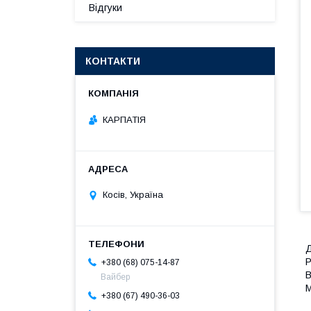
Відгуки
КОНТАКТИ
КАРПАТІЯ
Косів, Україна
Д
Р
+380 (68) 075-14-87
В
Вайбер
М
+380 (67) 490-36-03