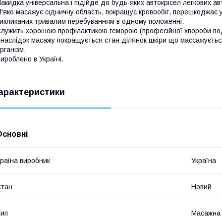
акидка універсальна і підійде до будь-яких автокрісел легкових авт
'яко масажує сідничну область, покращує кровообіг, перешкоджає у
икликаних тривалим перебуванням в одному положенні.
лужить хорошою профілактикою геморою (професійної хвороби воді
наслідок масажу покращується стан ділянок шкіри що массажуєтьс
рганізм.
ироблено в Україні.
арактеристики
Основні
раїна виробник
Україна
Стан
Новий
ип
Масажна