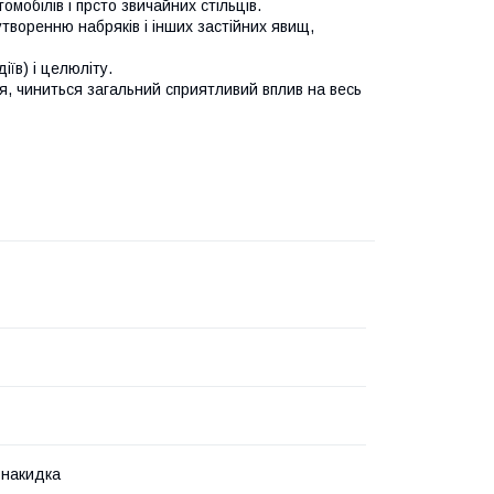
омобілів і прсто звичайних стільців.
творенню набряків і інших застійних явищ,
їв) і целюліту.
я, чиниться загальний сприятливий вплив на весь
 накидка