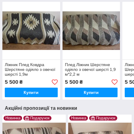
Ліжник Плед Ковдра
Плед Ліжник Шерстяне
Ліжн
Шерстяне одіяло з овечої
одіяло з овечої шерсті 1,9
Шерс
шерсті 1,9м
м*2,2 м
шерс
5 500
5 500
5 5
₴
₴
Купити
Купити
Акційні пропозиції та новинки
Новинка
Подарунок
Новинка
Подарунок