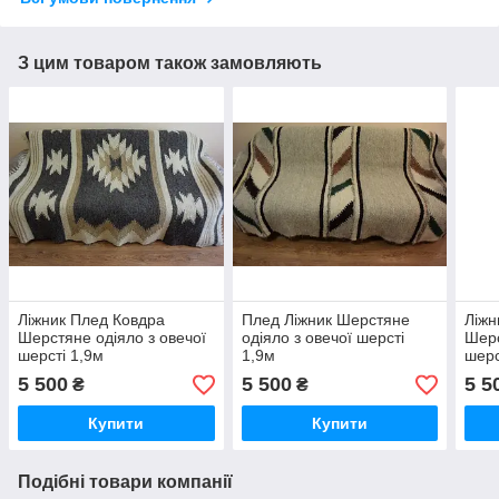
З цим товаром також замовляють
Ліжник Плед Ковдра
Плед Ліжник Шерстяне
Ліжн
Шерстяне одіяло з овечої
одіяло з овечої шерсті
Шерс
шерсті 1,9м
1,9м
шерс
5 500
5 500
5 5
₴
₴
Купити
Купити
Подібні товари компанії