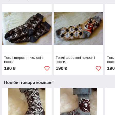
Теплі шерстяні чоловічі
Теплі шерстяні чоловічі
Тепл
носки.
носки.
носк
190
190
190
₴
₴
Подібні товари компанії