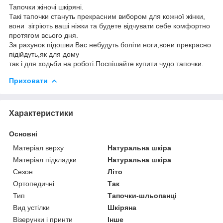
Тапочки жіночі шкіряні.
Такі тапочки стануть прекрасним вибором для кожної жінки,
вони зігріють ваші ніжки та будете відчувати себе комфортно
протягом всього дня.
За рахунок підошви Вас небудуть боліти ноги,вони прекрасно
підійдуть,як для дому
так і для ходьби на роботі.Поспішайте купити чудо тапочки.
Приховати
Характеристики
Основні
Матеріал верху
Натуральна шкіра
Матеріал підкладки
Натуральна шкіра
Сезон
Літо
Ортопедичні
Так
Тип
Тапочки-шльопанці
Вид устілки
Шкіряна
Візерунки і принти
Інше