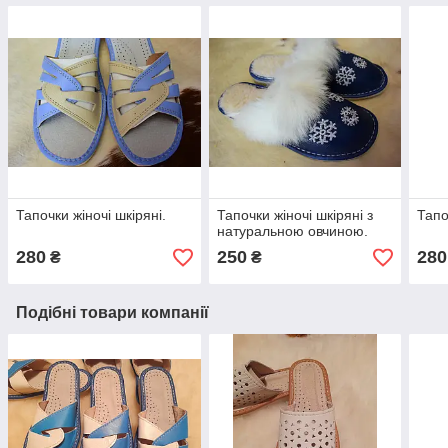
Тапочки жіночі шкіряні.
Тапочки жіночі шкіряні з
Тапо
натуральною овчиною.
280
250
280
₴
₴
Подібні товари компанії