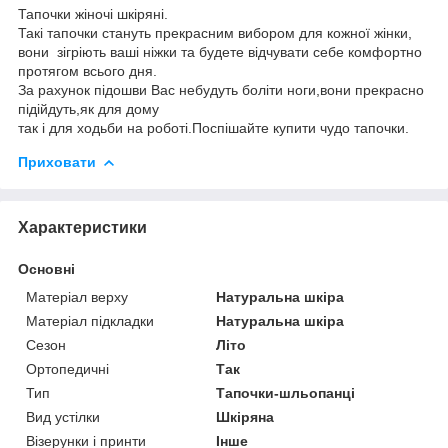
Тапочки жіночі шкіряні.
Такі тапочки стануть прекрасним вибором для кожної жінки,
вони зігріють ваші ніжки та будете відчувати себе комфортно
протягом всього дня.
За рахунок підошви Вас небудуть боліти ноги,вони прекрасно
підійдуть,як для дому
так і для ходьби на роботі.Поспішайте купити чудо тапочки.
Приховати
Характеристики
Основні
Матеріал верху
Натуральна шкіра
Матеріал підкладки
Натуральна шкіра
Сезон
Літо
Ортопедичні
Так
Тип
Тапочки-шльопанці
Вид устілки
Шкіряна
Візерунки і принти
Інше