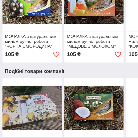
МОЧАЛКА з натуральним
МОЧАЛКА з натуральним
МОЧ
милом ручної роботи
милом ручної роботи
мило
"ЧОРНА СМОРОДИНА"
"МЕДОВЕ З МОЛОКОМ"
"КО
105
105
105
₴
₴
Подібні товари компанії