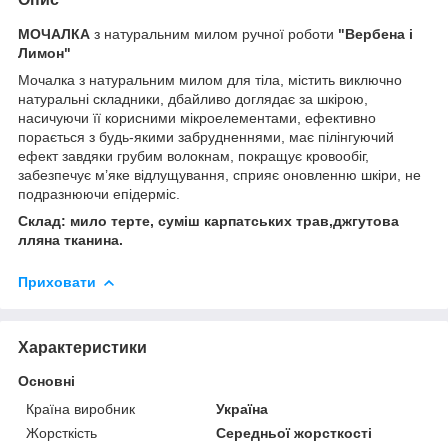
МОЧАЛКА
з натуральним милом ручної роботи
"Вербена і
Лимон"
Мочалка з натуральним милом для тіла, містить виключно
натуральні складники, дбайливо доглядає за шкірою,
насичуючи її корисними мікроелементами, ефективно
порається з будь-якими забрудненнями, має пілінгуючий
ефект завдяки грубим волокнам, покращує кровообіг,
забезпечує м’яке відлущування, сприяє оновленню шкіри, не
подразнюючи епідерміс.
Склад: мило терте, суміш карпатських трав,джгутова
лляна тканина.
Приховати
Характеристики
Основні
Країна виробник
Україна
Жорсткість
Середньої жорсткості