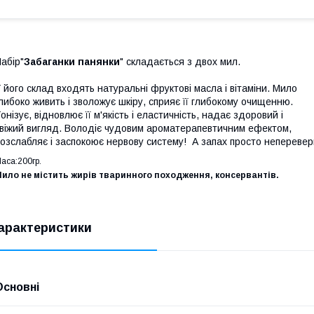
абір"
Забаганки панянки
" складається з двох мил.
 його склад входять натуральні фруктові масла і вітаміни. Мило
либоко живить і зволожує шкіру, сприяє її глибокому очищенню.
онізує, відновлює її м'якість і еластичність, надає здоровий і
віжий вигляд. Володіє чудовим ароматерапевтичним ефектом,
озслабляє і заспокоює нервову систему! А запах просто непереве
аса:200гр.
ило не містить жирів тваринного походження, консервантів.
арактеристики
Основні