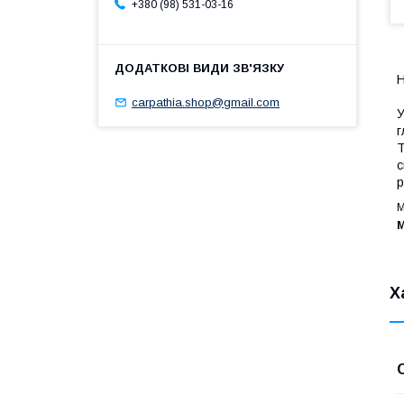
+380 (98) 531-03-16
Н
carpathia.shop@gmail.com
У
г
Т
с
р
М
М
Х