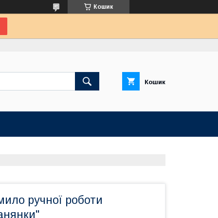
Кошик
Кошик
мило ручної роботи
анянки"