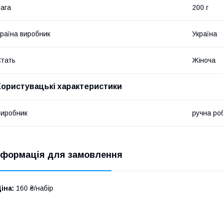
ага
200 г
раїна виробник
Україна
тать
Жіноча
Користувацькi характеристики
иробник
ручна ро
нформація для замовлення
іна:
160 ₴/набір