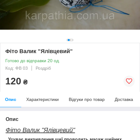
Фіто Валик "Ялівцевий"
Готово до відправки 20 од.
Код: ФВ 03
Роздріб
120
₴
Опис
Характеристики
Відгуки про товар
Доставка
Опис
Фіто Валик "Ялівцевий"
Усуває викривлення шиї,проводить масаж шийних