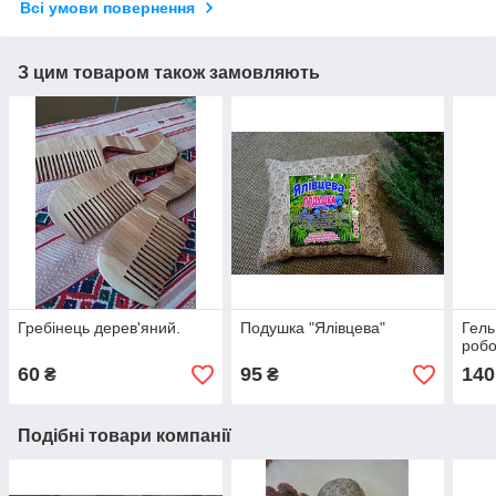
Всі умови повернення
З цим товаром також замовляють
Гребінець дерев'яний.
Подушка "Ялівцева"
Гель
робо
60
95
140
₴
₴
Подібні товари компанії