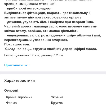
хребців, зміцнюючи м"язи шиї
прибиraючі остеохондроз.
Виділяються фітонциди, надають протизапальну і
антисептичну дію при захворюваннях органів
дихання, усувають біль і набряки при невралгіїюю.
Чарівний аромат лаванди заспокоює нервову систему,
знімає втому, освіжає, стимолює діяльність
ендокронних залоз, розгладжуючи шкіру обличчя і шиї,
перешкоджаючи утворенню зморшок.
Покращює сон.
Склад: ялівець, стружка хвойних дерев, ефірні масла.
Розмір: довжина 30 см, діаметр 12 см.
Приховати
Характеристики
Основні
Країна виробник
Україна
Форма
Кругла