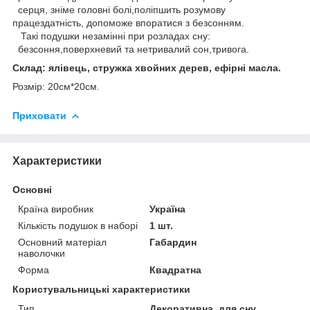
серця, зніме головні болі,поліпшить розумову
працездатність, допоможе впоратися з безсонням.
Такі подушки незамінні при розладах сну:
безсоння,поверхневий та нетривалий сон,тривога.
Склад: ялівець, стружка хвойних дерев, ефірні масла.
Розмір: 20см*20см.
Приховати
Характеристики
Основні
Країна виробник
Україна
Кількість подушок в наборі
1 шт.
Основний матеріал
Габардин
наволочки
Форма
Квадратна
Користувальницькі характеристики
Тип
Декоративна, для сну.