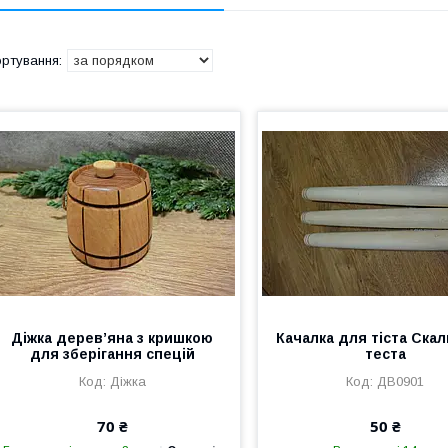
Діжка дерев’яна з кришкою
Качалка для тіста Скал
для зберігання спецій
теста
Діжка
ДВ0901
70 ₴
50 ₴