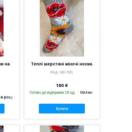
ки на
Теплі шерстяні жіночі носки.
ШН 031
180 ₴
Готово до відправки 18 од.
Оптом і в роздріб
 в роздріб
Купити