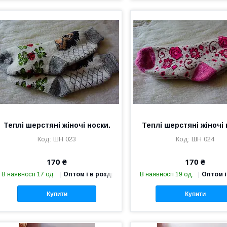
Теплі шерстяні жіночі носки.
Теплі шерстяні жіночі 
ШН 023
ШН 024
170 ₴
170 ₴
В наявності 17 од.
Оптом і в роздріб
В наявності 19 од.
Оптом і
Купити
Купити