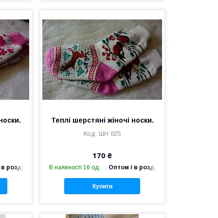
носки.
Теплі шерстяні жіночі носки.
ШН 025
170 ₴
 в роздріб
В наявності 16 од.
Оптом і в роздріб
Купити