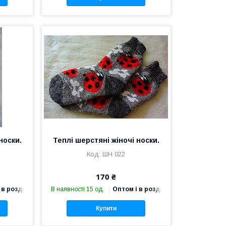
носки.
Теплі шерстяні жіночі носки.
ШН 022
170 ₴
 в роздріб
В наявності 15 од.
Оптом і в роздріб
Купити