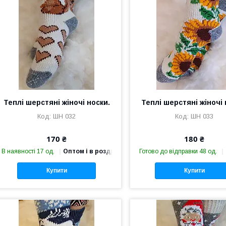
Теплі шерстяні жіночі носки.
Теплі шерстяні жіночі 
ШН 032
ШН 033
170 ₴
180 ₴
В наявності 17 од.
Оптом і в роздріб
Готово до відправки 48 од.
Купити
Купити