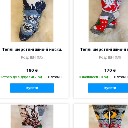
Теплі шерстяні жіночі носки.
Теплі шерстяні жіночі 
ШН 035
ШН 036
180 ₴
170 ₴
Готово до відправки 7 од.
Оптом і в роздріб
В наявності 18 од.
Оптом і
Купити
Купити