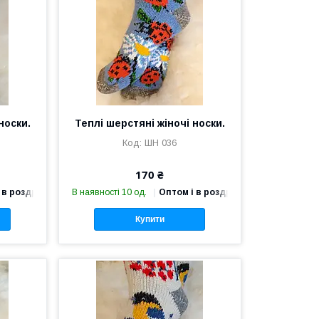
носки.
Теплі шерстяні жіночі носки.
ШН 036
170 ₴
 в роздріб
В наявності 10 од.
Оптом і в роздріб
Купити