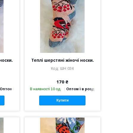
носки.
Теплі шерстяні жіночі носки.
ШН 034
170 ₴
Оптом і в роздріб
В наявності 10 од.
Оптом і в роздріб
Купити