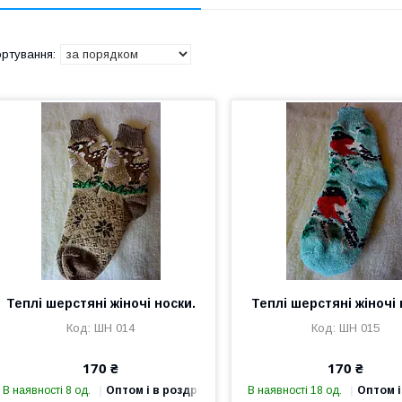
Теплі шерстяні жіночі носки.
Теплі шерстяні жіночі 
ШН 014
ШН 015
170 ₴
170 ₴
В наявності 8 од.
Оптом і в роздріб
В наявності 18 од.
Оптом і