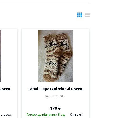
носки.
Теплі шерстяні жіночі носки.
ШН 016
170 ₴
 в роздріб
Готово до відправки 8 од.
Оптом і в роздріб