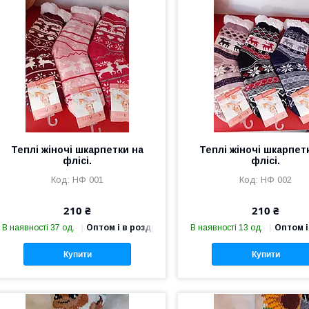
Теплі жіночі шкарпетки на
Теплі жіночі шкарпет
флісі.
флісі.
НФ 001
НФ 002
210 ₴
210 ₴
В наявності 37 од.
Оптом і в роздріб
В наявності 13 од.
Оптом і
Купити
Купити