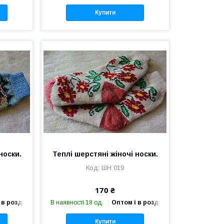
Купити
носки.
Теплі шерстяні жіночі носки.
ШН 019
170 ₴
 в роздріб
В наявності 18 од.
Оптом і в роздріб
Купити